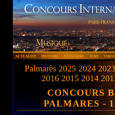
ACTUALITE
HISTOIRE
S'INSCRIRE
JURY
VIDE
Palmarès
2025
2024
202
2016
2015
2014
201
CONCOURS B
PALMARES - 